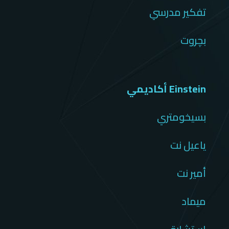
تفكير مدرسي
بچروت
Einstein أكاديمي
بسيخومتري
ياعيل نت
أمير نت
ميماد