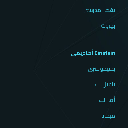
تفكير مدرسي
بچروت
Einstein أكاديمي
بسيخومتري
ياعيل نت
أمير نت
ميماد