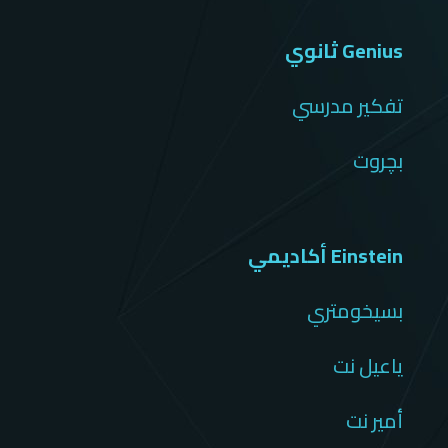
Genius ثانوي
تفكير مدرسي
بچروت
Einstein أكاديمي
بسيخومتري
ياعيل نت
أمير نت