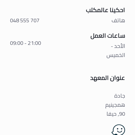
احكينا عالمكتب
هاتف
707 555 048
ساعات العمل
21:00 - 09:00
الأحد -
الخميس
عنوان المعهد
جادة
همجينيم
90, حيفا