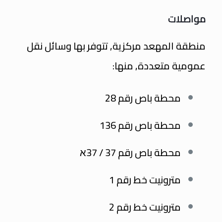
مواصلات
منطقة المهعد مركزية, تتوفر بها وسائل نقل
عمومية متعددة, منها:​
محطة باص رقم 28
محطة باص رقم 136
محطة باص رقم 37
/ 37א
مترونيت خط رقم 1
مترونيت خط رقم 2