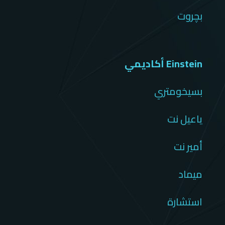
بچروت
Einstein أكاديمي
بسيخومتري
ياعيل نت
أمير نت
ميماد
استشارة