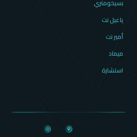
بسيخومتري
ياعيل نت
أمير نت
ميماد
استشارة