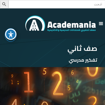
Searc
Search Button
for
صف ثاني
تفكير مدرسي