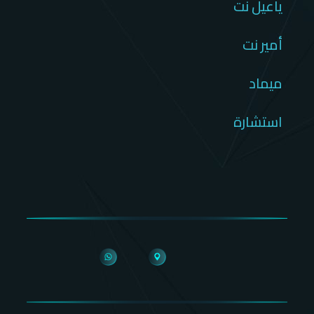
ياعيل نت
أمير نت
ميماد
استشارة